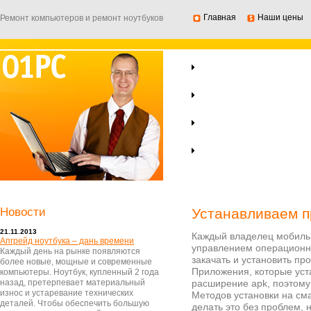
Главная
Наши цены
Ремонт компьютеров и ремонт ноутбуков
Ремонт ноутбуков
Ремонт компьютеров
Компьютерная помощь
Ремонт серверов
Новости
Устанавливаем п
21.11.2013
Каждый владелец мобиль
Апгрейд ноутбука – дань времени
управлением операционно
Каждый день на рынке появляются
закачать и установить про
более новые, мощные и современные
Приложения, которые уст
компьютеры. Ноутбук, купленный 2 года
назад, претерпевает материальный
расширение apk, поэтому
износ и устаревание технических
Методов установки на сма
деталей. Чтобы обеспечить большую
делать это без проблем, 