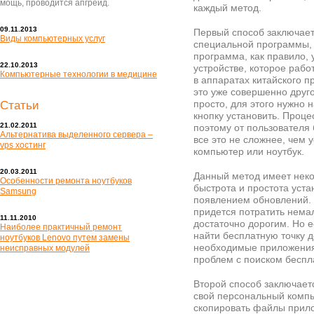
мощь, проводится апгрейд.
каждый метод.
09.11.2013
Первый способ заключает
Виды компьютерных услуг
специальной программы, 
программа, как правило,
22.10.2013
устройстве, которое рабо
Компьютерные технологии в медицине
в аппаратах китайского пр
это уже совершенно друго
просто, для этого нужно 
Статьи
кнопку установить. Проце
21.02.2011
поэтому от пользователя
Альтернатива выделенного сервера –
все это не сложнее, чем 
vps хостинг
компьютер или ноутбук.
20.03.2011
Данный метод имеет неко
Особенности ремонта ноутбуков
быстрота и простота уста
Samsung
появлением обновлений. Н
придется потратить нема
11.11.2010
достаточно дорогим. Но 
Наиболее практичный ремонт
найти бесплатную точку до
ноутбуков Lenovo путем замены
необходимые приложения
неисправных модулей
проблем с поиском беспл
Второй способ заключаетс
свой персональный компь
скопировать файлы прило