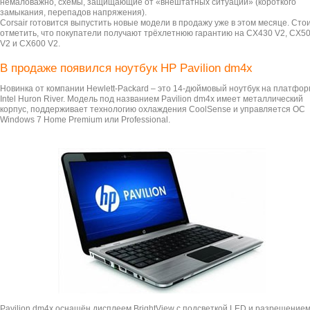
немаловажно, схемы, защищающие от «внештатных ситуаций» (короткого
замыкания, перепадов напряжения).
Corsair готовится выпустить новые модели в продажу уже в этом месяце. Сто
отметить, что покупатели получают трёхлетнюю гарантию на CX430 V2, CX5
V2 и CX600 V2.
В продаже появился ноутбук HP Pavilion dm4x
Новинка от компании Hewlett-Packard – это 14-дюймовый ноутбук на платфо
Intel Huron River. Модель под названием Pavilion dm4x имеет металлический
корпус, поддерживает технологию охлаждения CoolSense и управляется ОС
Windows 7 Home Premium или Professional.
Pavilion dm4x оснащён дисплеем BrightView с подсветкой LED и разрешение