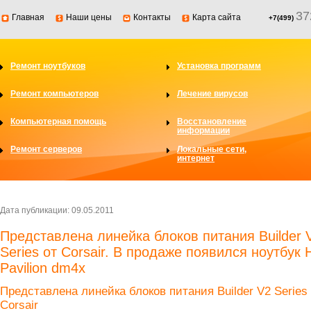
37
Главная
Наши цены
Контакты
Карта сайта
+7(499)
Ремонт ноутбуков
Установка программ
Ремонт компьютеров
Лечение вирусов
Компьютерная помощь
Восстановление
информации
Ремонт серверов
Локальные сети,
интернет
Дата публикации: 09.05.2011
Представлена линейка блоков питания Builder 
Series от Corsair. В продаже появился ноутбук 
Pavilion dm4x
Представлена линейка блоков питания Builder V2 Series
Corsair