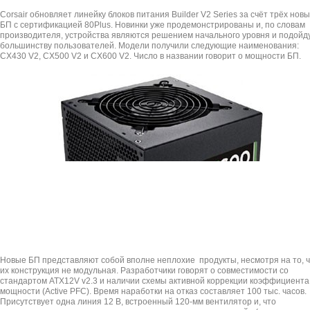
Corsair обновляет линейку блоков питания Builder V2 Series за счёт трёх нов
БП с сертификацией 80Plus. Новинки уже продемонстрированы и, по словам
производителя, устройства являются решением начального уровня и подойд
большинству пользователей. Модели получили следующие наименования:
CX430 V2, CX500 V2 и CX600 V2. Число в названии говорит о мощности БП.
Новые БП представляют собой вполне неплохие продукты, несмотря на то, 
их конструкция не модульная. Разработчики говорят о совместимости со
стандартом ATX12V v2.3 и наличии схемы активной коррекции коэффициента
мощности (Active PFC). Время наработки на отказ составляет 100 тыс. часов.
Присутствует одна линия 12 В, встроенный 120-мм вентилятор и, что