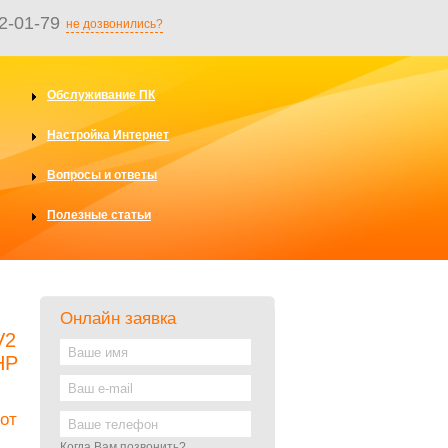
2-01-79
не дозвонились?
Обслуживание ПК
Настройка Интернет
Вопросы и ответы
Полезные статьи
Онлайн заявка
V2
HP
 от
Когда Вам позвонить?