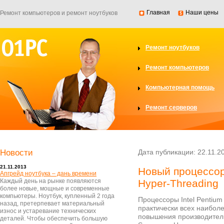
Главная
Наши цены
Ремонт компьютеров и ремонт ноутбуков
Ремонт ноутбуков
Ремонт компьютеров
Компьютерная помощь
Ремонт серверов
Новости
Дата публикации: 22.11.2
21.11.2013
Новый процессор
Апгрейд ноутбука – дань времени
Каждый день на рынке появляются
Hyper-Threading
более новые, мощные и современные
компьютеры. Ноутбук, купленный 2 года
Процессоры Intel Pentiu
назад, претерпевает материальный
практически всех наибол
износ и устаревание технических
повышения производительн
деталей. Чтобы обеспечить большую