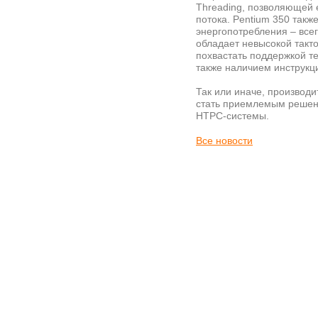
Threading, позволяющей
потока. Pentium 350 такж
энергопотребления – всег
обладает невысокой такто
похвастать поддержкой тех
также наличием инструкц
Так или иначе, производи
стать приемлемым решени
HTPC-системы.
Все новости