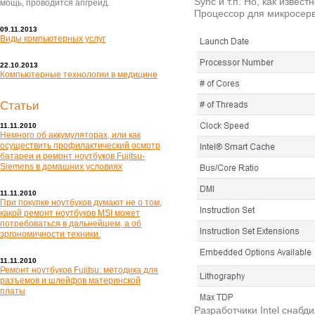
Sync и т.п. Но, как извес
мощь, проводится апгрейд.
Процессор для микросерве
09.11.2013
Виды компьютерных услуг
22.10.2013
Компьютерные технологии в медицине
Статьи
11.11.2010
Немного об аккумуляторах, или как
осуществить профилактический осмотр
батареи и ремонт ноутбуков Fujitsu-
Siemens в домашних условиях
11.11.2010
При покупке ноутбуков думают не о том,
какой ремонт ноутбуков MSI может
потребоваться в дальнейшем, а об
эргономичности техники.
11.11.2010
Ремонт ноутбуков Fujitsu: методика для
разъемов и шлейфов материнской
платы
Разработчики Intel снабд