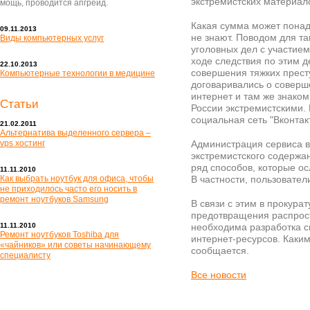
экстремистских материал
мощь, проводится апгрейд.
Какая сумма может понадо
09.11.2013
не знают. Поводом для т
Виды компьютерных услуг
уголовных дел с участие
ходе следствия по этим д
22.10.2013
совершения тяжких прест
Компьютерные технологии в медицине
договаривались о соверш
интернет и там же знако
Статьи
России экстремистскими. 
социальная сеть "Вконтак
21.02.2011
Альтернатива выделенного сервера –
vps хостинг
Администрация сервиса в
экстремистского содержа
ряд способов, которые о
11.11.2010
Как выбрать ноутбук для офиса, чтобы
В частности, пользовате
не приходилось часто его носить в
ремонт ноутбуков Samsung
В связи с этим в прокура
предотвращения распрос
11.11.2010
необходима разработка 
Ремонт ноутбуков Toshiba для
интернет-ресурсов. Каким
«чайников» или советы начинающему
сообщается.
специалисту
Все новости