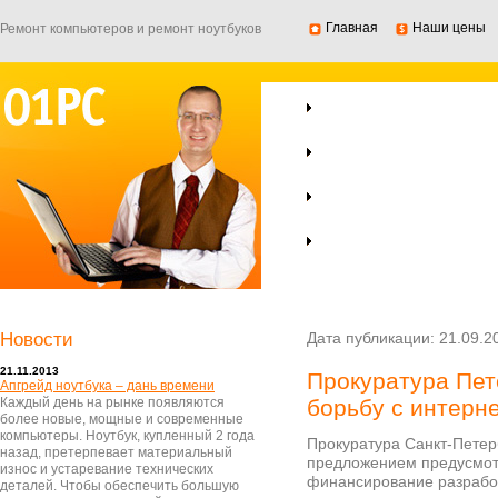
Главная
Наши цены
Ремонт компьютеров и ремонт ноутбуков
Ремонт ноутбуков
Ремонт компьютеров
Компьютерная помощь
Ремонт серверов
Новости
Дата публикации: 21.09.2
21.11.2013
Прокуратура Пет
Апгрейд ноутбука – дань времени
Каждый день на рынке появляются
борьбу с интерн
более новые, мощные и современные
компьютеры. Ноутбук, купленный 2 года
Прокуратура Санкт-Петерб
назад, претерпевает материальный
предложением предусмотр
износ и устаревание технических
финансирование разрабо
деталей. Чтобы обеспечить большую