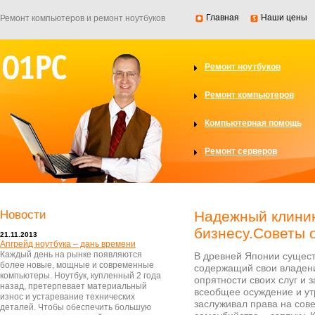
Главная
Наши цены
Ремонт компьютеров и ремонт ноутбуков
Ремонт ноутбуков
Ремонт компьютеров
Компьютерная помощь
Ремонт серверов
Новости
Надежный клини
бизнесу.Советы 
21.11.2013
Апгрейд ноутбука – дань времени
Каждый день на рынке появляются
В древней Японии сущест
более новые, мощные и современные
содержащий свои владени
компьютеры. Ноутбук, купленный 2 года
опрятности своих слуг и 
назад, претерпевает материальный
всеобщее осуждение и ут
износ и устаревание технических
заслуживал права на сов
деталей. Чтобы обеспечить большую