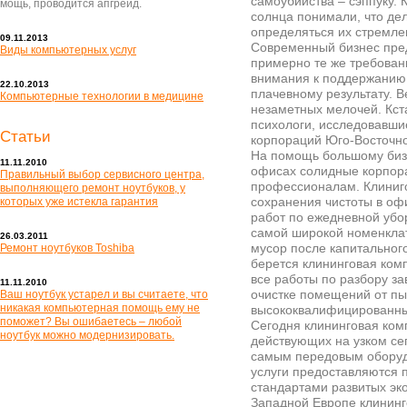
самоубийства – сэппуку.
мощь, проводится апгрейд.
солнца понимали, что дел
определяться их стремле
09.11.2013
Современный бизнес пред
Виды компьютерных услуг
примерно те же требован
внимания к поддержанию 
22.10.2013
плачевному результату. В
Компьютерные технологии в медицине
незаметных мелочей. Кст
психологи, исследовавши
Статьи
корпораций Юго-Восточно
На помощь большому бизн
11.11.2010
офисах солидные корпор
Правильный выбор сервисного центра,
профессионалам. Клиниго
выполняющего ремонт ноутбуков, у
сохранения чистоты в офи
которых уже истекла гарантия
работ по ежедневной убор
самой широкой номенклат
26.03.2011
мусор после капитальног
Ремонт ноутбуков Toshiba
берется клининговая ком
все работы по разбору за
11.11.2010
очистке помещений от пы
Ваш ноутбук устарел и вы считаете, что
никакая компьютерная помощь ему не
высококвалифицированны
поможет? Вы ошибаетесь – любой
Сегодня клининговая ком
ноутбук можно модернизировать.
действующих на узком се
самым передовым оборуд
услуги предоставляются 
стандартами развитых эк
Западной Европе клининг