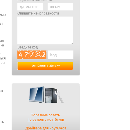
по
Опишите неисправности
амые
ет
ную
йка
Введите код
о
ться
еры
ит
Полезные советы
по ремонту ноутбуков
ить
е
Драйвера для ноутбуков