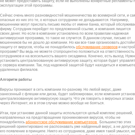
не может предоставить защиту, если не выполнены конкретные регламенты 
эксплуатации этой программы.
Сейчас очень много разновидностей мошенничества во всемирной сети, и с
опасные из них это те, о которых сотрудники не догадываются. Например,
мошенники могут прислать письмо якобы от имени банка, который обслужива
фирму. Сотрудник перейдет по предложенной ссылке, и компания лишится
своих денег. Но если в компании установлена по всем правилам надежная
антивирусная программа, то такое не случится. В данном случае, письмо от
мошенников бы не дошло до компании. Но как все-таки организовать достой
защиту от вирусов, чтобы не понадобилось
обслуживание серверов
и настро
программ? Вы ведь не можете стопроцентно положиться на ответственность
сотрудников и на всесильность вашего сисадмина. Конечно, есть выход. Нужн
установить централизованную антивирусную защиту, которая будет управля
с сервера компании. Так, под надежной защитой будут находиться и компьют
удаленных филиалов.
Алгоритм работы
Вирусы проникают в сеть компании по-разному. Но любой вирус, даже
занесенный с флешки или диска, будет заблокирован, если компания установ
централизованную антивирусную защиту. Что уж говорить о вирусных атаках
через Интернет, их в этом случае можно вообще не бояться.
Итак, при установке данной защиты используется целый комплекс решений,
направленных на предотвращение проникновения вирусов, чтобы не
понадобилось
абонентское обслуживание компьютеров
. Большинство этих
решений ориентировано не распознавать уже найденный вирус, а не допуст
его появление в принципе. Никто из сотрудников, даже имея такой умысел, н