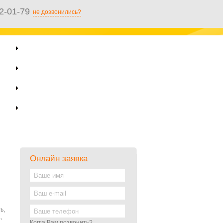
2-01-79
не дозвонились?
Обслуживание ПК
Настройка Интернет
Вопросы и ответы
Полезные статьи
Онлайн заявка
ь,
,
Когда Вам позвонить?