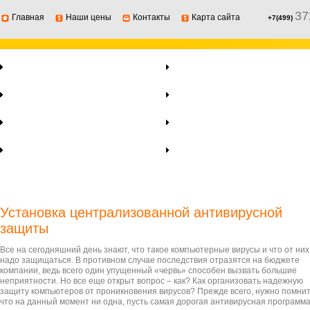
37
Главная
Наши цены
Контакты
Карта сайта
+7(499)
Ремонт ноутбуков
Установка программ
Ремонт компьютеров
Лечение вирусов
Компьютерная помощь
Восстановление
информации
Ремонт серверов
Локальные сети,
интернет
Установка централизованной антивирусной
защиты
Все на сегодняшний день знают, что такое компьютерные вирусы и что от них
надо защищаться. В противном случае последствия отразятся на бюджете
компании, ведь всего один упущенный «червь» способен вызвать большие
неприятности. Но все еще открыт вопрос – как? Как организовать надежную
защиту компьютеров от проникновения вирусов? Прежде всего, нужно помнит
что на данный момент ни одна, пусть самая дорогая антивирусная программа