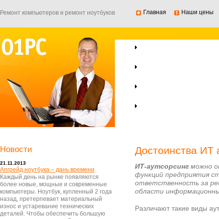
Главная
Наши цены
Ремонт компьютеров и ремонт ноутбуков
Ремонт ноутбуков
Ремонт компьютеров
Компьютерная помощь
Ремонт серверов
Новости
Достоинства ИТ 
21.11.2013
ИТ-аутсорсинг
можно о
Апгрейд ноутбука – дань времени
функций предприятия ст
Каждый день на рынке появляются
ответственность за реш
более новые, мощные и современные
области информационны
компьютеры. Ноутбук, купленный 2 года
назад, претерпевает материальный
износ и устаревание технических
Различают такие виды аут
деталей. Чтобы обеспечить большую