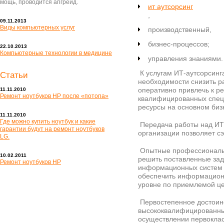
мощь, проводится апгрейд.
ит аутсорсинг
,
09.11.2013
Виды компьютерных услуг
производственный,
бизнес-процессов;
22.10.2013
Компьютерные технологии в медицине
управления знаниями.
К услугам ИТ-аутсорсинг
Статьи
необходимости снизить р
оперативно привлечь к 
11.11.2010
Ремонт ноутбуков HP после «потопа»
квалифицированных специ
ресурсы на основном биз
11.11.2010
Где можно купить ноутбук и какие
Передача работы над ИТ
гарантии будут на ремонт ноутбуков
организации позволяет с
LG.
Опытные профессионалы 
10.02.2011
решить поставленные зад
Ремонт ноутбуков HP
информационных систем и
обеспечить информацион
уровне по приемлемой це
Первостепенное достоинс
высококвалифицированны
осуществлении первоклас