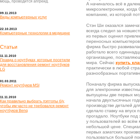
мощь, проводится апгрейд.
А начиналось всё в далек
микроэлектроники, когда С
09.11.2013
компанию, из которой пот
Виды компьютерных услуг
Стэн Ши оказался замеч
22.10.2013
всегда следил за новшес
Компьютерные технологии в медицине
из первых оценил привле
переносных компьютеров.
Статьи
фирма быстро развивалас
работало всего одиннадц
11.11.2010
организацию, поставляющ
Правда о ноутбуках, которые посетили
мира. Сейчас
купить кла
для восстановления ремонт ноутбуков
практически в любой стр
LG
разнообразных портативн
01.03.2011
Поначалу фирма выпуска
Ремонт ноутбуков MSI
для электроники известн
выпущены две первых мо
11.11.2010
начала двухтысячных год
Как правильно выбрать лэптопы б/у,
производстве деталей для
чтобы им часто не требовался ремонт
сделало ставку на впуск
ноутбуков Benq
прогадало. Ноутбуки под
у пользователей во всём 
небольшой цене. Специали
первых азиатских произво
пользоваться большой по