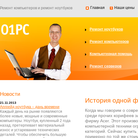
Главная
Наши цены
Ремонт компьютеров и ремонт ноутбуков
Ремонт ноутбуков
Ремонт компьютеров
Компьютерная помощь
Ремонт серверов
Новости
История одной 
21.11.2013
Апгрейд ноутбука – дань времени
Когда мы говорим о совр
Каждый день на рынке появляются
среди прочих корифеев э
более новые, мощные и современные
фирму Acer. Этот произв
компьютеры. Ноутбук, купленный 2 года
назад, претерпевает материальный
компьютерной техники ог
износ и устаревание технических
категорий. Сейчас купить
деталей. Чтобы обеспечить большую
примерно по той же стоим